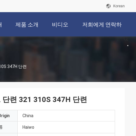
Korean
개
제품 소개
비디오
저희에게 연락하
십시오
0S 347H 단련
단련 321 310S 347H 단련
rigin
China
름
Haiwo