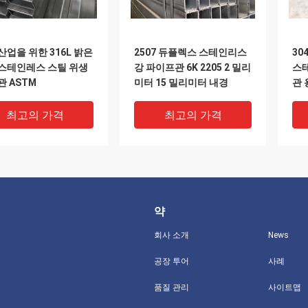
산업을 위한 316L 밝은
2507 듀플렉스 스테인리스
30
스테인레스 스틸 위생
강 파이프관 6K 2205 2 밀리
스
관 ASTM
미터 15 밀리미터 내경
관 
최고의 가격
최고의 가격
약
회사 소개
News
공장 투어
사례
품질 관리
사이트맵