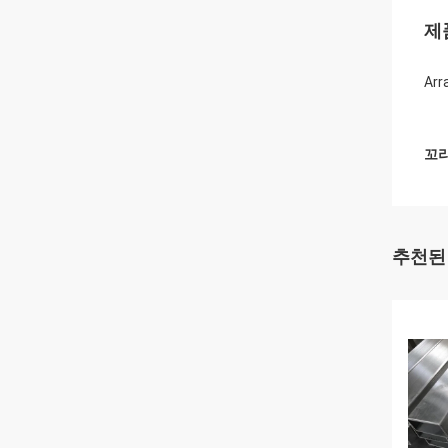
제
Arr
꼬리
추천된