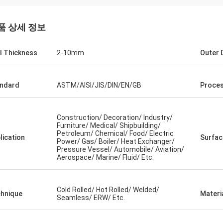
품 상세 정보
l Thickness
2-10mm
Outer 
ndard
ASTM/AISI/JIS/DIN/EN/GB
Proces
Construction/ Decoration/ Industry/
Furniture/ Medical/ Shipbuilding/
Petroleum/ Chemical/ Food/ Electric
lication
Surfac
Power/ Gas/ Boiler/ Heat Exchanger/
Pressure Vessel/ Automobile/ Aviation/
Aerospace/ Marine/ Fluid/ Etc.
Cold Rolled/ Hot Rolled/ Welded/
hnique
Materi
Seamless/ ERW/ Etc.