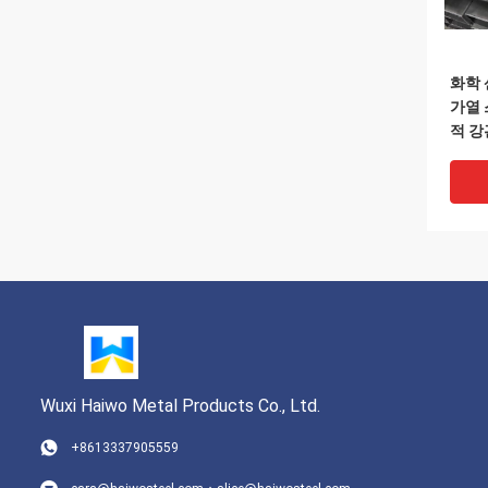
화학 
가열 
적 강
Wuxi Haiwo Metal Products Co., Ltd.
+8613337905559