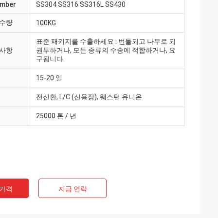
umber
SS304 SS316 SS316L SS430
 수량
100KG
표준 패키지를 수출하세요 : 번들되고 나무로 되
 사항
권투하거나, 모든 종류의 수송에 적합하거나, 요
구됩니다
15-20 일
전신환, L/C (신용장), 웨스턴 유니온
25000 톤 / 년
 가격
지금 연락