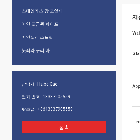
스테인레스 강 코일재
제
아연 도금관 파이프
Wal
아연도강 스트립
놋쇠와 구리 바
Sta
담당자 :
Haibo Gao
App
전화 번호 :
13337905559
왓츠앱 :
+8613337905559
Tec
접촉