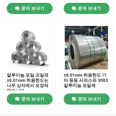
문의 보내기
문의 보내기
우리에 대하여
공장 여행
품질 관리
연락주세요
알루미늄 포일 코일재
±0.01mm 허용한도 기
±0.01mm 허용한도는
타 등등 서피스와 3003
인용문을 요구하세요
나무 상자에서 포장되
알루미늄 코일재
었습니다
알루미늄 시트판
문의 보내기
문의 보내기
스테인레스 강 시트판